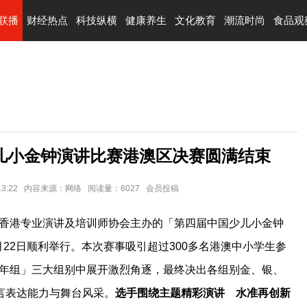
联播
财经热点
科技纵横
健康养生
文化教育
潮流时尚
食品观
少儿小金钟演讲比赛港澳区决赛圆满结束
0 13:22 内容来源：网络 阅读量：6027 会员投稿
香港专业演讲及培训师协会主办的「第四届中国少儿小金钟
月22日顺利举行。本次赛事吸引超过300多名港澳中小学生参
少年组」三大组别中展开激烈角逐，最终决出各组别金、银、
言表达能力与舞台风采。
选手围绕主题精彩演讲 水准再创新