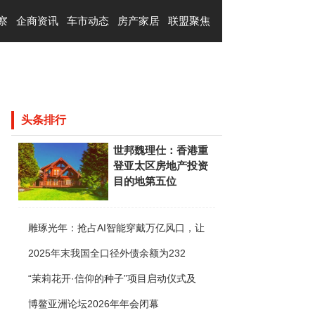
察
企商资讯
车市动态
房产家居
联盟聚焦
头条排行
世邦魏理仕：香港重
登亚太区房地产投资
目的地第五位
雕琢光年：抢占AI智能穿戴万亿风口，让
2025年末我国全口径外债余额为232
“茉莉花开·信仰的种子”项目启动仪式及
博鳌亚洲论坛2026年年会闭幕