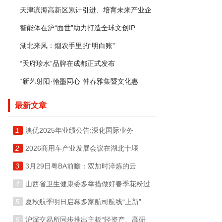
天津滨海高新区累计引进、培育未来产业企
智能体在沪“面世”助力打造全球文创IP
湖北来凤：烟农手里的“明白账”
“天府珍水”品牌在成都正式发布
“新艺射阳·翰墨同心”仲春雅集暨文化惠
最新文章
1
澳优2025年业绩公告:深化国际业务
2
2026商用车产业发展会议在湖北十堰
3
3月29日粤BA前瞻：双加时淬炼的云
4
山西省卫生健康委多举措做好春季花粉过
5
夏秋航季明日启幕多家航司航线“上新”
6
沪深交易所同步推出主板“轻资产、高研